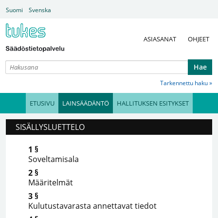
Siirry
Suomi
Svenska
suoraan
sisältöön
ASIASANAT
OHJEET
Hae
Hakusana
Tarkennettu haku
ETUSIVU
LAINSÄÄDÄNTÖ
HALLITUKSEN ESITYKSET
SISÄLLYSLUETTELO
1 §
Soveltamisala
2 §
Määritelmät
3 §
Kulutustavarasta annettavat tiedot