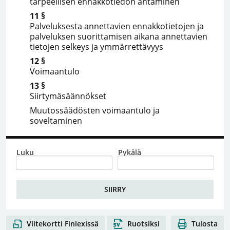
tarpeellisen ennakkotiedon antaminen
11 §
Palveluksesta annettavien ennakkotietojen ja
palveluksen suorittamisen aikana annettavien
tietojen selkeys ja ymmärrettävyys
12 §
Voimaantulo
13 §
Siirtymäsäännökset
Muutossäädösten voimaantulo ja
soveltaminen
Luku
Pykälä
Tulosta
Viitekortti Finlexissä
Ruotsiksi