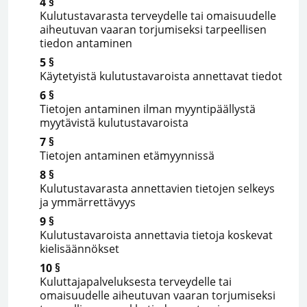
4 §
Kulutustavarasta terveydelle tai omaisuudelle
aiheutuvan vaaran torjumiseksi tarpeellisen
tiedon antaminen
5 §
Käytetyistä kulutustavaroista annettavat tiedot
6 §
Tietojen antaminen ilman myyntipäällystä
myytävistä kulutustavaroista
7 §
Tietojen antaminen etämyynnissä
8 §
Kulutustavarasta annettavien tietojen selkeys
ja ymmärrettävyys
9 §
Kulutustavaroista annettavia tietoja koskevat
kielisäännökset
10 §
Kuluttajapalveluksesta terveydelle tai
omaisuudelle aiheutuvan vaaran torjumiseksi